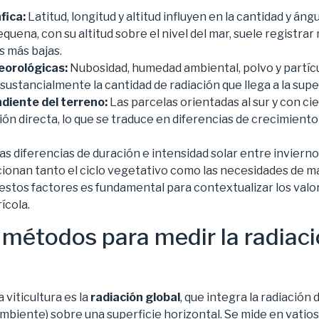
fica:
Latitud, longitud y altitud influyen en la cantidad y áng
Requena, con su altitud sobre el nivel del mar, suele registrar
s más bajas.
eorológicas:
Nubosidad, humedad ambiental, polvo y partíc
ustancialmente la cantidad de radiación que llega a la super
diente del terreno:
Las parcelas orientadas al sur y con cie
ción directa, lo que se traduce en diferencias de crecimient
as diferencias de duración e intensidad solar entre inviern
ionan tanto el ciclo vegetativo como las necesidades de ma
estos factores es fundamental para contextualizar los valor
ícola.
y métodos para medir la radiaci
a viticultura es la
radiación global
, que integra la radiación di
ambiente) sobre una superficie horizontal. Se mide en vati