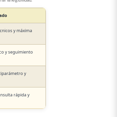
r la legibilidad.
dado
écnicos y máxima
ico y seguimiento
tiparámetro y
onsulta rápida y