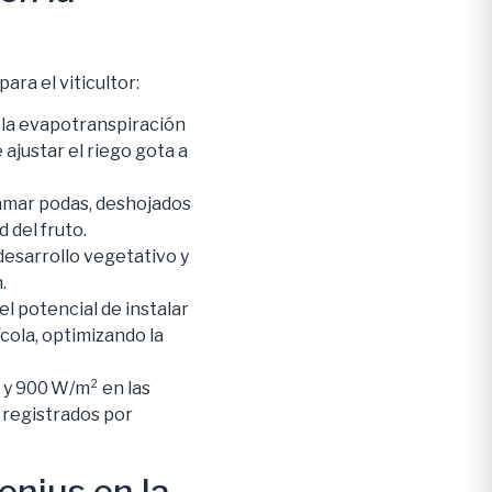
ara el viticultor:
r la evapotranspiración
 ajustar el riego gota a
amar podas, deshojados
 del fruto.
 desarrollo vegetativo y
.
el potencial de instalar
cola, optimizando la
0 y 900 W/m² en las
 registrados por
enius en la