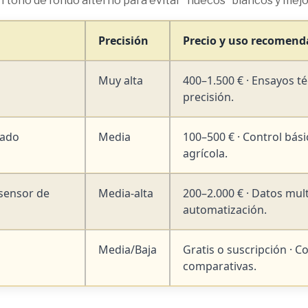
n tono de fondo alterno para evitar “huecos” blancos y mejora
Precisión
Precio y uso recomen
Muy alta
400–1.500 € · Ensayos t
precisión.
rado
Media
100–500 € · Control bás
agrícola.
sensor de
Media-alta
200–2.000 € · Datos mul
automatización.
Media/Baja
Gratis o suscripción · C
comparativas.