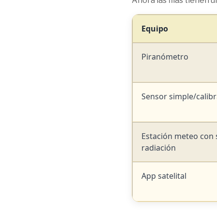
Ahora las filas tienen u
Equipo
Piranómetro
Sensor simple/calib
Estación meteo con 
radiación
App satelital