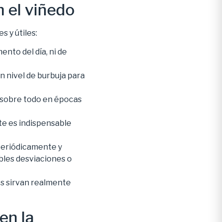
n el viñedo
 y útiles:
nto del día, ni de
n nivel de burbuja para
, sobre todo en épocas
te es indispensable
 periódicamente y
bles desviaciones o
os sirvan realmente
en la