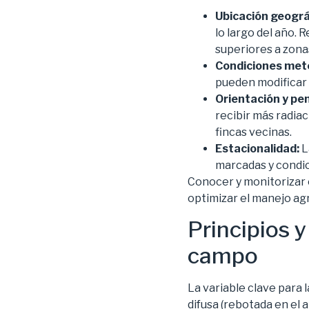
Ubicación geográ
lo largo del año. 
superiores a zona
Condiciones met
pueden modificar s
Orientación y pen
recibir más radia
fincas vecinas.
Estacionalidad:
L
marcadas y condic
Conocer y monitorizar 
optimizar el manejo agr
Principios 
campo
La variable clave para l
difusa (rebotada en el 