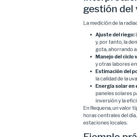
gestión del
La medición de la radia
Ajuste del riego:
L
y, por tanto, la d
gota, ahorrando ag
Manejo del ciclo 
y otras labores e
Estimación del po
la calidad de la uv
Energía solar en 
paneles solares p
inversión y la efi
En Requena, un valor tí
horas centrales del dí
estaciones locales.
Ejemplo prá