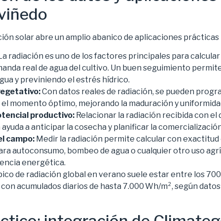
 viñedo
ción solar abre un amplio abanico de aplicaciones prácticas p
a radiación es uno de los factores principales para calcula
emanda real de agua del cultivo. Un buen seguimiento permite
ua y previniendo el estrés hídrico.
vegetativo:
Con datos reales de radiación, se pueden progr
n el momento óptimo, mejorando la maduración y uniformidad
tencial productivo:
Relacionar la radiación recibida con el
a ayuda a anticipar la cosecha y planificar la comercialización
el campo:
Medir la radiación permite calcular con exactitud 
ara autoconsumo, bombeo de agua o cualquier otro uso agrí
ciencia energética.
pico de radiación global en verano suele estar entre los 70
a, con acumulados diarios de hasta 7.000 Wh/m², según datos
ctico: integración de Climateg