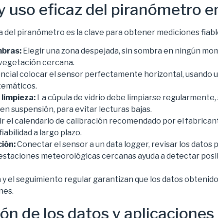
y uso eficaz del piranómetro e
 del piranómetro es la clave para obtener mediciones fiables
mbras:
Elegir una zona despejada, sin sombra en ningún mome
 vegetación cercana.
ncial colocar el sensor perfectamente horizontal, usando u
stemáticos.
limpieza:
La cúpula de vidrio debe limpiarse regularmente
en suspensión, para evitar lecturas bajas.
r el calendario de calibración recomendado por el fabrican
iabilidad a largo plazo.
ción:
Conectar el sensor a un data logger, revisar los datos
estaciones meteorológicas cercanas ayuda a detectar posi
a y el seguimiento regular garantizan que los datos obtenid
nes.
ón de los datos y aplicaciones 