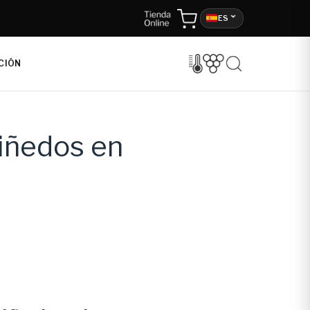
ES
CIÓN
viñedos en